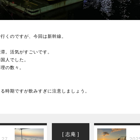
で行くのですが、今回は新幹線。
渋滞。活気がすごいです。
外国人でした。
料理の数々。
。
まる時期ですが飲みすぎに注意しましょう。
[ 志庵 ]
.27
202