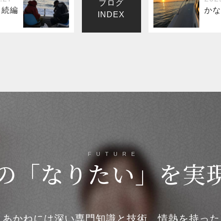
ブログ
～続編
かな
INDEX
FUTURE
の
「なりたい」を
実
あかねには深い専門知識と技術、情熱を持った