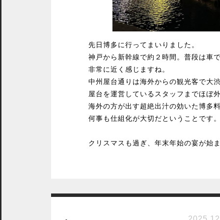
先日博多に行ってまいりました。
神戸から新幹線で約２時間。普段は車
非常に近く感じますね。
中州屋台通りは海外からの観光客で大
屋台を運営しているスタッフまでほぼ
海外の方が出す超絶出汁の効いた博多
何事も仕組化が大切だということです
クリスマスも過ぎ、年末年始の宴が始
2025.12