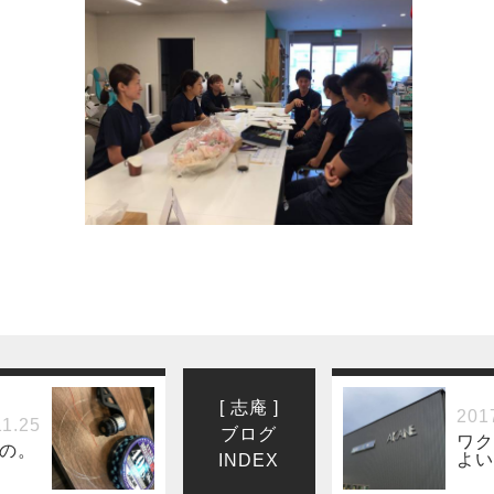
[ 志庵 ]
201
11.25
ブログ
ワク
の。
よい
INDEX