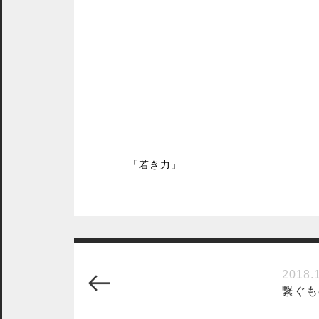
「若き力」
2018.
繋ぐも