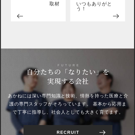
取材
いつもありがと
う！
FUTURE
自分たちの
「なりたい」を
実現する会社
あかねには深い専門知識と技術、情熱を持った
医療と介
護の専門スタッフがそろっています。
基本から応用ま
で丁寧に指導し、社会人としても大きく育てます。
RECRUIT